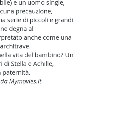
ile) e un uomo single,
alcuna precauzione,
a serie di piccoli e grandi
one degna al
terpretato anche come una
 architrave.
nella vita del bambino? Un
di Stella e Achille,
 paternità.
 da Mymovies.it