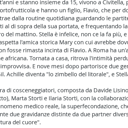
t'anni e stanno insieme da 15, vivono a Civitella, 
tofrutticola e hanno un figlio, Flavio, che per dom
strae dalla routine quotidiana guardando le partite
i al di sopra della sua portata, e frequentando l
ro del mattino. Stella è infelice, non ce la fa più, 
aspetta l'amica storica Mary con cui avrebbe dov
n fosse rimasta incinta di Flavio. A Roma ha un'
ne africana. Tornata a casa, ritrova l'intimità perd
 improvvisa. E nove mesi dopo partorisce due ge
 Achille diventa "lo zimbello del litorale", e Stell
dra di cosceneggiatori, composta da Davide Lisino
o), Marta Storti e Ilaria Storti, con la collaboraz
nomeno medico reale, la superfecondazione, che
 due gravidanze distinte da due partner divers
rtura del cuore".