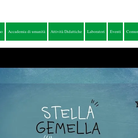
mo
Accademia di umanità
Attività Didattiche
Laboratori
Eventi
Comunic