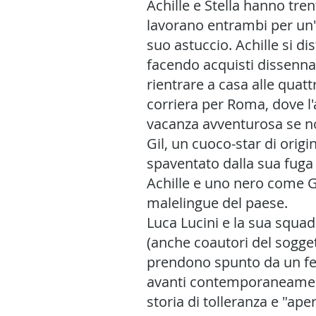
Achille e Stella hanno tren
lavorano entrambi per un'or
suo astuccio. Achille si di
facendo acquisti dissennat
rientrare a casa alle quatt
corriera per Roma, dove l'
vacanza avventurosa se no
Gil, un cuoco-star di origi
spaventato dalla sua fuga
Achille e uno nero come Gil.
malelingue del paese.
Luca Lucini e la sua squa
(anche coautori del soggett
prendono spunto da un fe
avanti contemporaneamente
storia di tolleranza e "ape